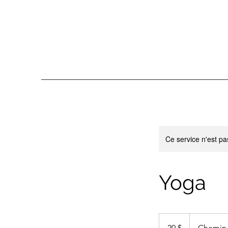
Ce service n'est pa
Yoga
20 dollars
canadiens
20 $
Chemin 