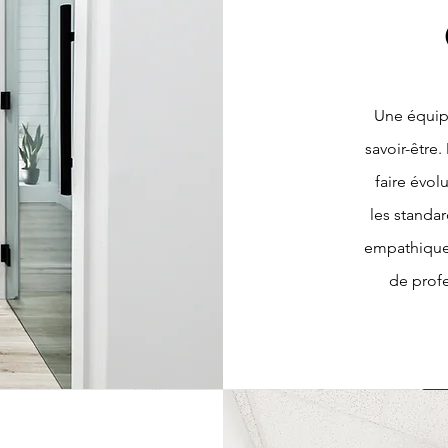
Une équipe 
savoir-être
faire évol
les standar
empathiques
de profe