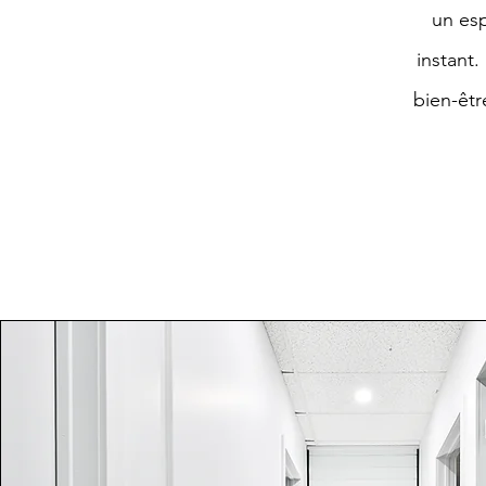
un es
instant.
bien-êtr